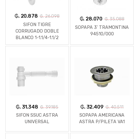
₲. 20.878
₲. 26.098
₲. 28.070
₲. 35.088
SIFON TIGRE
SOPAPA 3' TRAMONTINA
CORRUGADO DOBLE
94510/000
BLANCO 1-1.1/4-1.1/2
26916615
₲. 31.348
₲. 32.409
₲. 39.185
₲. 40.511
SIFON SSUC ASTRA
SOPAPA AMERICANA
UNIVERSAL
ASTRA P/PILETA VA1