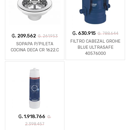
₲. 630.915
₲. 788.644
₲. 209.562
₲. 261.953
FILTRO CABEZAL GROHE
SOPAPA P/PILETA
BLUE ULTRASAFE
COCINA DECA CR 1622.C
40576000
₲. 1.918.766
₲.
2.398.457