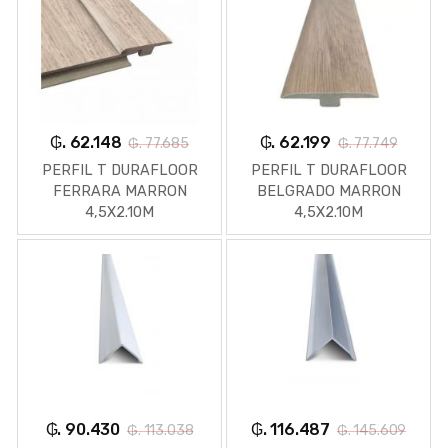
₲. 62.148
₲. 62.199
₲. 77.685
₲. 77.749
PERFIL T DURAFLOOR
PERFIL T DURAFLOOR
FERRARA MARRON
BELGRADO MARRON
4,5X2.10M
4,5X2.10M
₲. 90.430
₲. 116.487
₲. 113.038
₲. 145.609