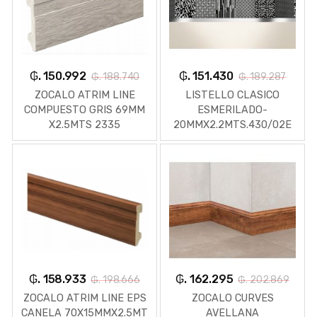
₲. 150.992
₲. 151.430
₲. 188.740
₲. 189.287
ZOCALO ATRIM LINE
LISTELLO CLASICO
COMPUESTO GRIS 69MM
ESMERILADO-
X2.5MTS 2335
20MMX2.2MTS.430/02E
₲. 158.933
₲. 162.295
₲. 198.666
₲. 202.869
ZOCALO ATRIM LINE EPS
ZOCALO CURVES
CANELA 70X15MMX2.5MT
AVELLANA