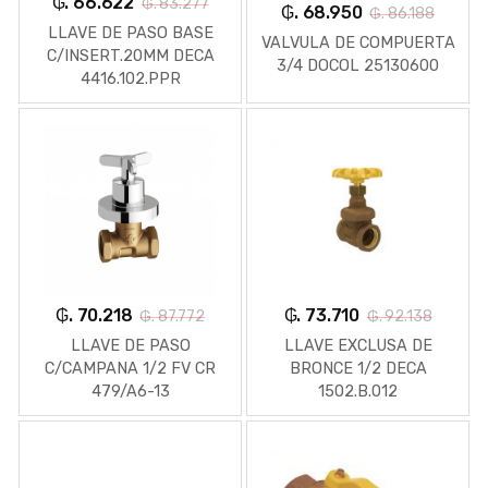
₲. 66.622
₲. 83.277
₲. 68.950
₲. 86.188
LLAVE DE PASO BASE
VALVULA DE COMPUERTA
C/INSERT.20MM DECA
3/4 DOCOL 25130600
4416.102.PPR
₲. 70.218
₲. 73.710
₲. 87.772
₲. 92.138
LLAVE DE PASO
LLAVE EXCLUSA DE
C/CAMPANA 1/2 FV CR
BRONCE 1/2 DECA
479/A6-13
1502.B.012