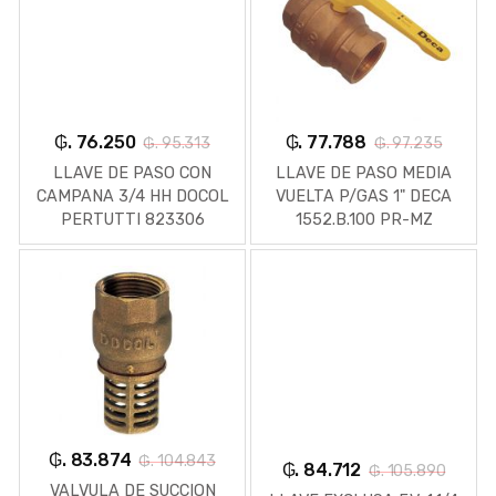
₲. 76.250
₲. 77.788
₲. 95.313
₲. 97.235
LLAVE DE PASO CON
LLAVE DE PASO MEDIA
CAMPANA 3/4 HH DOCOL
VUELTA P/GAS 1" DECA
PERTUTTI 823306
1552.B.100 PR-MZ
₲. 83.874
₲. 104.843
₲. 84.712
₲. 105.890
VALVULA DE SUCCION