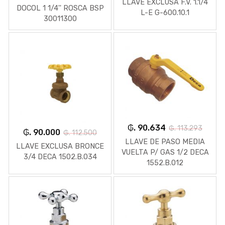
LLAVE EXCLUSA F.V. 1.1/4
DOCOL 1 1/4'' ROSCA BSP
L-E G-600.10.1
30011300
₲. 90.634
₲. 113.293
₲. 90.000
₲. 112.500
LLAVE DE PASO MEDIA
LLAVE EXCLUSA BRONCE
VUELTA P/ GAS 1/2 DECA
3/4 DECA 1502.B.034
1552.B.012