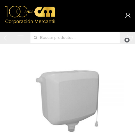
Search for:
0