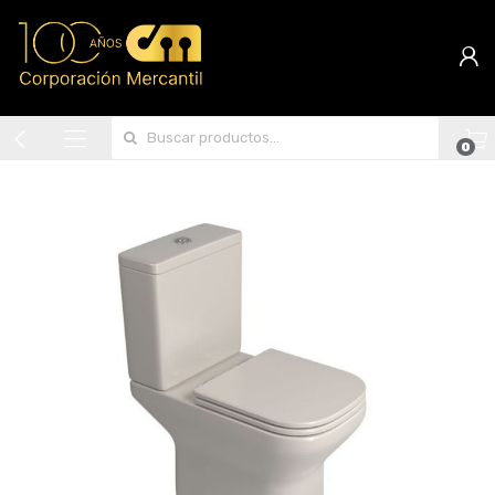
Search for:
0