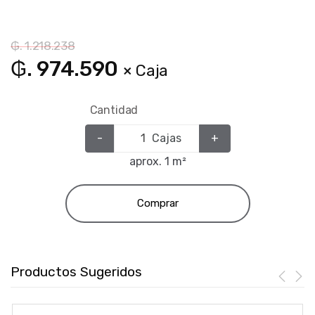
₲. 1.218.238
₲. 974.590
× Caja
Cantidad
-
Cajas
+
aprox. 1 m²
Comprar
Productos Sugeridos