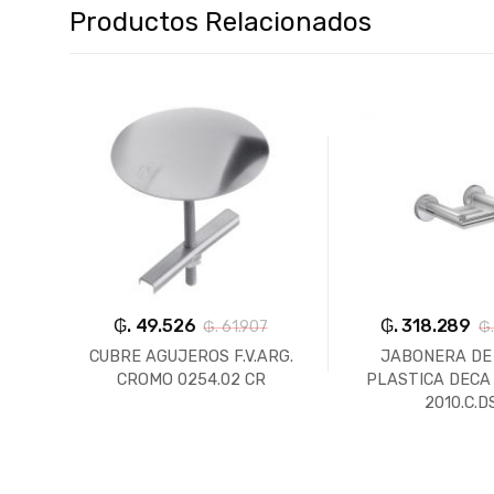
Productos Relacionados
₲. 49.526
₲. 318.289
₲. 61.907
₲.
CUBRE AGUJEROS F.V.ARG.
JABONERA DE
ROMO
CROMO 0254.02 CR
PLASTICA DECA 
2010.C.D