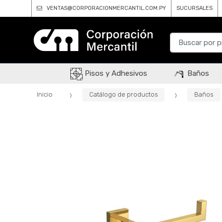
VENTAS@CORPORACIONMERCANTIL.COM.PY
SUCURSALES
B
u
s
c
Pisos y Adhesivos
Baños
a
r
Inicio
Catálogo de productos
Baños
p
o
r
: