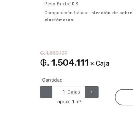
Peso Bruto:
0.9
Composición básica:
aleación de cobre 
elastómeros
₲. 1.880.139
₲. 1.504.111
× Caja
Cantidad
-
Cajas
+
aprox. 1 m²