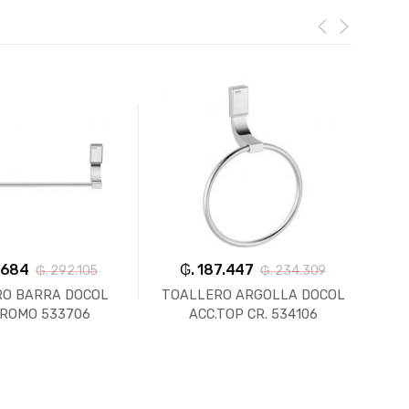
.684
₲. 187.447
₲. 292.105
₲. 234.309
O BARRA DOCOL
TOALLERO ARGOLLA DOCOL
P
CROMO 533706
ACC.TOP CR. 534106