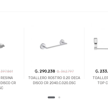
₲. 290.238
₲. 233
 397.861
₲. 362.797
 RESINA
TOALLERO ROSTRO 0.20 DECA
TOALLER
DISCO CR
DISCO CR 2040.C.020.DSC
TOP 
SC