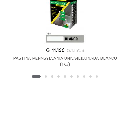
₲. 11.166
₲. 13.958
PASTINA PENNSYLVANIA UNIV.SILICONADA BLANCO
(1KG)