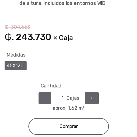
de altura, incluidos los entornos WID
₲. 304.663
₲. 243.730
× Caja
Medidas
45X120
Cantidad
-
Cajas
+
aprox. 1,62 m²
Comprar