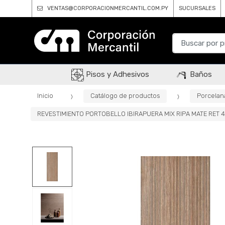
VENTAS@CORPORACIONMERCANTIL.COM.PY
SUCURSALES
B
u
s
c
Pisos y Adhesivos
Baños
a
r
Inicio
Catálogo de productos
Porcelan
p
REVESTIMIENTO PORTOBELLO IBIRAPUERA MIX RIPA MATE RET 4
o
r
: