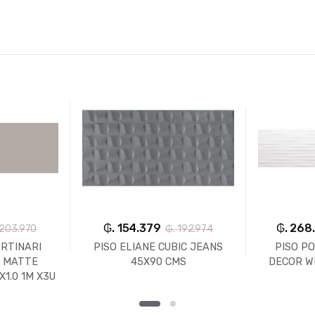
₲. 154.379
₲. 268
 203.970
₲. 192.974
ORTINARI
PISO ELIANE CUBIC JEANS
PISO P
R MATTE
45X90 CMS
DECOR WH
X1.0 1M X3U