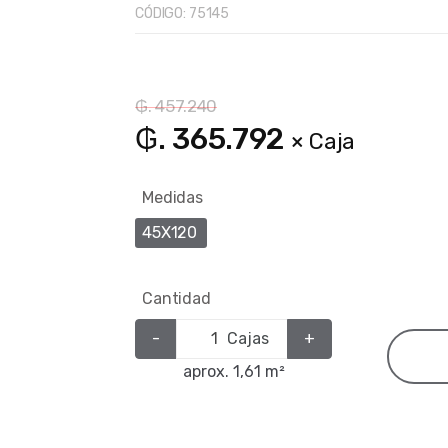
CÓDIGO:
75145
₲. 457.240
₲. 365.792
× Caja
Medidas
45X120
Cantidad
-
Cajas
+
aprox. 1,61 m²