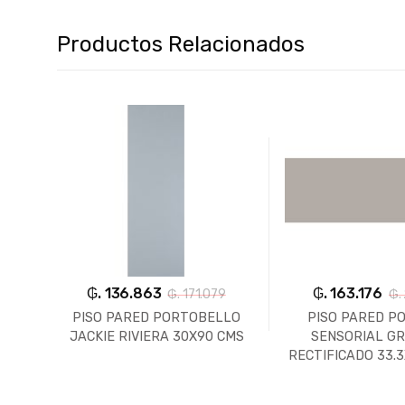
Productos Relacionados
₲. 136.863
₲. 163.176
6
₲. 171.079
₲.
MI
PISO PARED PORTOBELLO
PISO PARED P
X90
JACKIE RIVIERA 30X90 CMS
SENSORIAL G
RECTIFICADO 33.3