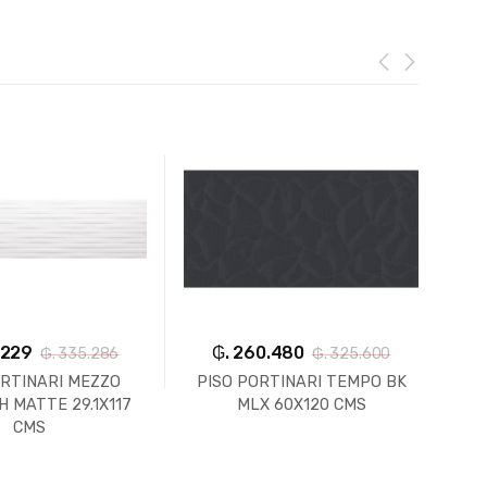
.229
₲. 260.480
₲. 335.286
₲. 325.600
ORTINARI MEZZO
PISO PORTINARI TEMPO BK
 MATTE 29.1X117
MLX 60X120 CMS
BRA
CMS