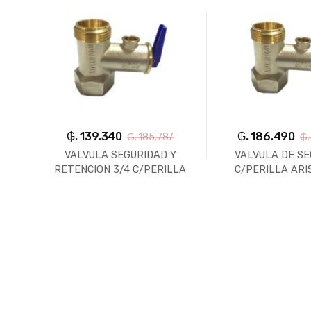
₲. 139.340
₲. 186.490
₲. 185.787
₲.
VALVULA SEGURIDAD Y
VALVULA DE S
RETENCION 3/4 C/PERILLA
C/PERILLA ARI