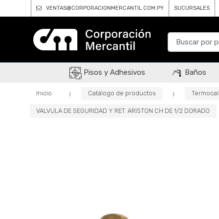
VENTAS@CORPORACIONMERCANTIL.COM.PY
SUCURSALES
B
u
s
c
Pisos y Adhesivos
Baños
a
r
Inicio
Catálogo de productos
Termoca
p
VALVULA DE SEGURIDAD Y RET. ARISTON CH DE 1/2 DORADO
o
r
: