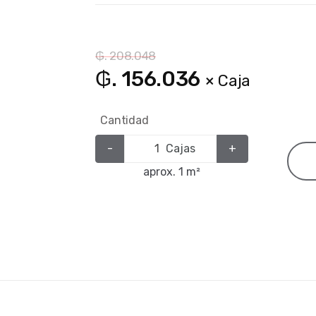
₲. 208.048
₲. 156.036
× Caja
Cantidad
-
Cajas
+
aprox. 1 m²