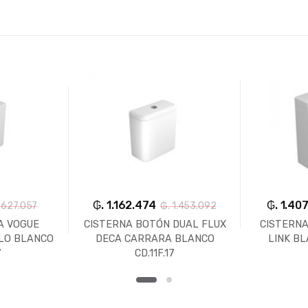
₲. 1.162.474
₲. 1.407
 627.057
₲. 1.453.092
A VOGUE
CISTERNA BOTÓN DUAL FLUX
CISTERNA
LO BLANCO
DECA CARRARA BLANCO
LINK BL
7
CD.11F.17