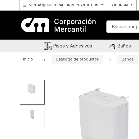
VENTAS@CORPORACIONMERCANTIL.COM.PY
SUCURSALES
B
u
s
c
Pisos y Adhesivos
Baños
a
r
Inicio
Catálogo de productos
Baños
p
o
r
: