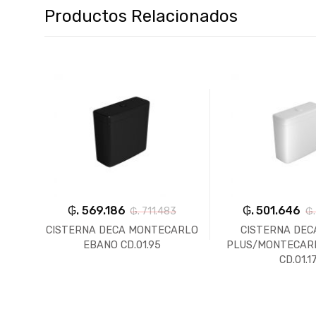
Productos Relacionados
₲. 569.186
₲. 501.646
₲. 711.483
₲.
ION
CISTERNA DECA MONTECARLO
CISTERNA DEC
EBANO CD.01.95
PLUS/MONTECAR
CD.01.1