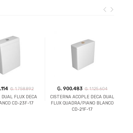
.114
₲. 900.483
₲. 1.758.892
₲. 1.125.604
 DUAL FLUX DECA
CISTERNA ACOPLE DECA DUAL
C
ANCO CD-23F-17
FLUX QUADRA/PIANO BLANCO
BLA
CD-21F-17