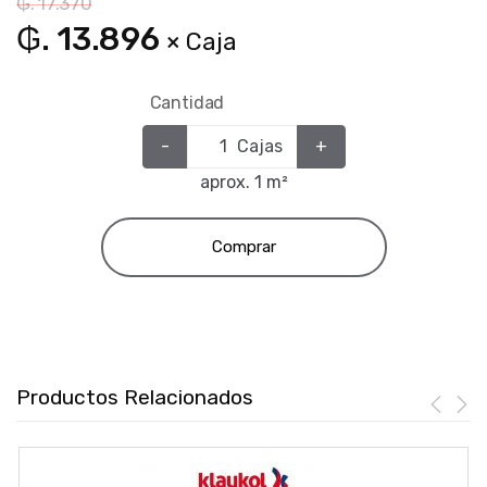
₲. 17.370
₲. 13.896
× Caja
Cantidad
-
Cajas
+
aprox. 1 m²
Comprar
Productos Relacionados