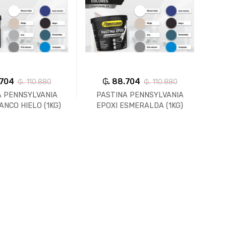
.704
₲. 88.704
₲. 110.880
₲. 110.880
A PENNSYLVANIA
PASTINA PENNSYLVANIA
ANCO HIELO (1KG)
EPOXI ESMERALDA (1KG)