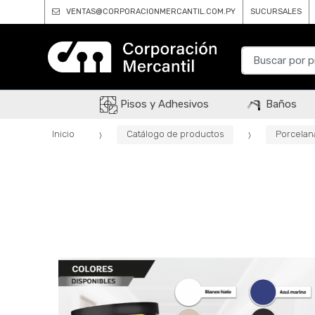
VENTAS@CORPORACIONMERCANTIL.COM.PY
SUCURSALES
B
u
s
c
Pisos y Adhesivos
Baños
a
r
Inicio
Catálogo de productos
Porcelan
p
o
r
: