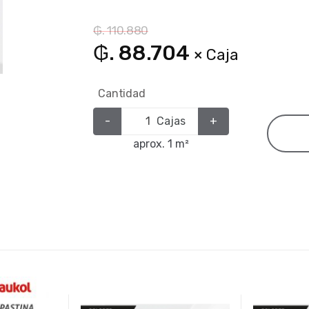
₲. 110.880
₲. 88.704
× Caja
Cantidad
-
Cajas
+
aprox. 1 m²