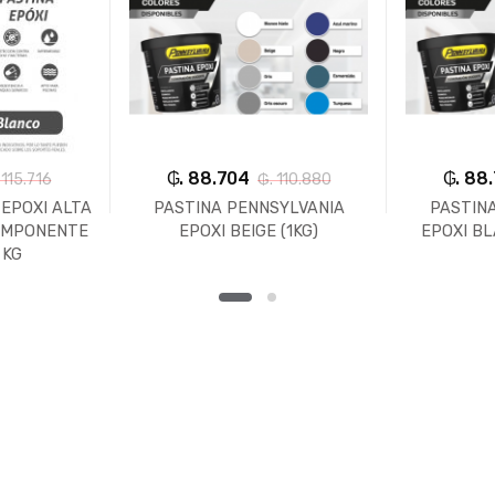
₲. 88.704
₲. 88
 115.716
₲. 110.880
EPOXI ALTA
PASTINA PENNSYLVANIA
PASTIN
COMPONENTE
EPOXI BEIGE (1KG)
EPOXI BL
 KG