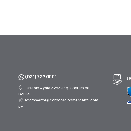
(021) 729 0001
U
Eusebio Ayala 3233 esq. Charles de
Gaulle
ecommerce@corporacionmercantil.com.
py