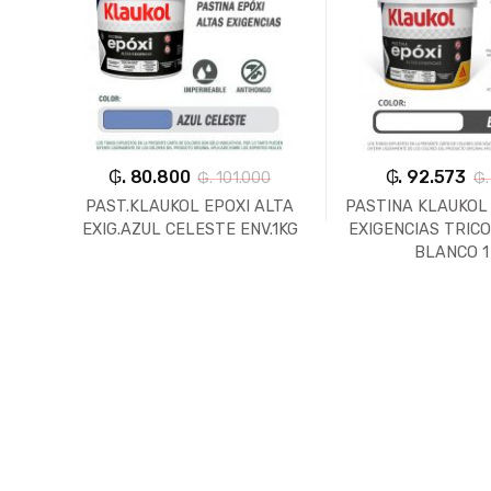
₲. 80.800
₲. 92.573
₲. 101.000
₲.
IA
PAST.KLAUKOL EPOXI ALTA
PASTINA KLAUKOL 
)
EXIG.AZUL CELESTE ENV.1KG
EXIGENCIAS TRI
BLANCO 1