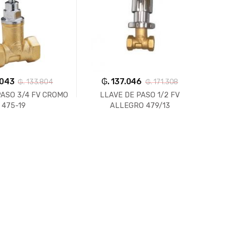
.043
₲. 137.046
₲. 133.804
₲. 171.308
PASO 3/4 FV CROMO
LLAVE DE PASO 1/2 FV
LL
475-19
ALLEGRO 479/13