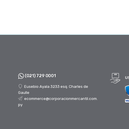
(021) 729 0001
U
Eusebio Ayala 3233 esq. Charles de
Gaulle
ecommerce@corporacionmercantil.com.
py