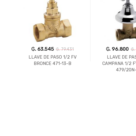
₲. 63.545
₲. 96.800
7
₲. 79.431
₲.
CE 1
LLAVE DE PASO 1/2 FV
LLAVE DE PA
BRONCE 471-13-B
CAMPANA 1/2 
479/20N-