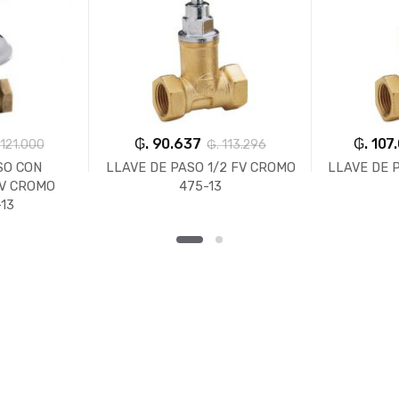
₲. 90.637
₲. 107
 121.000
₲. 113.296
SO CON
LLAVE DE PASO 1/2 FV CROMO
LLAVE DE 
FV CROMO
475-13
13