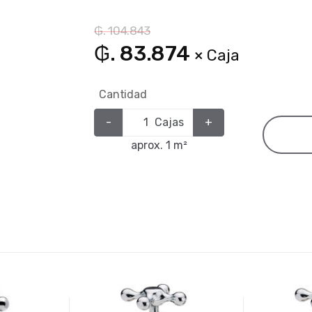
₲. 104.843
₲. 83.874
× Caja
Cantidad
-
Cajas
+
aprox. 1 m²